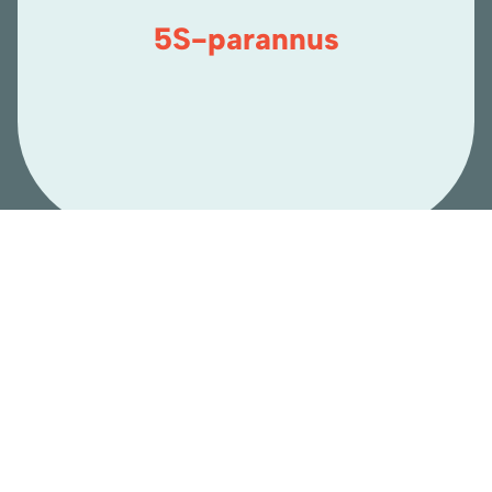
5S-parannus
5S-työpaja