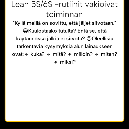
Lean 5S/6S -rutiinit vakioivat
toiminnan
"Kyllä meillä on sovittu, että jäljet siivotaan."
😀Kuulostaako tutulta? Entä se, että
käytännössä jälkiä ei siivota? 😠Oleellisia
tarkentavia kysymyksiä alun lainaukseen
ovat:🔸 kuka? 🔸 mitä? 🔸 milloin? 🔸 miten?
🔸 miksi?