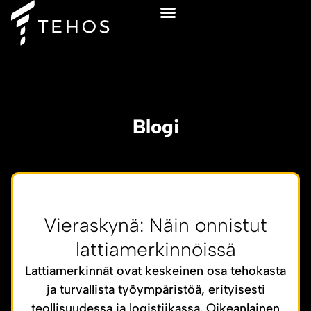
Ilmainen sparraus
Blogi
Vieraskynä: Näin onnistut
lattiamerkinnöissä
Lattiamerkinnät ovat keskeinen osa tehokasta
ja turvallista työympäristöä, erityisesti
teollisuudessa ja logistiikassa. Oikeanlainen