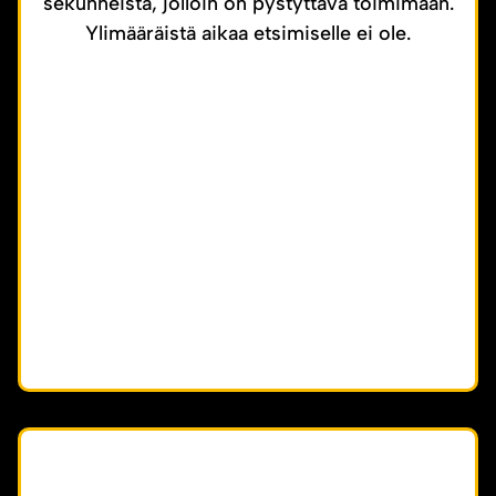
sekunneista, jolloin on pystyttävä toimimaan.
Ylimääräistä aikaa etsimiselle ei ole.