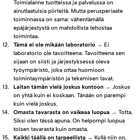
Toimialanne tuotteissa ja palvelussa on
ainutlaatuisia piirteitä. Mutta perusperiaate
toiminnassa on sama: vähentämällä
epäjärjestystä on mahdollista tehostaa
toimintaa.
Tämä ei ole mikään laboratorio
→ Ei
laboratorio ole tavoitteena. Tavoitteena sen
sijaan on siisti ja järjestyksessä oleva
työympäristö, joka ottaa huomioon
toimintaympäristön ja tekemisen tavat.
Laitan tämän vielä joskus kuntoon
→ Joskus
on yhtä kuin ei koskaan. Tänään on parempi
kuin vielä joskus.
Omasta tavarasta on vaikeaa luopua →
Totta.
Siksi olen tässä apuna. On helpompi luopua
toisen tavarasta kuin omasta.
Kaikki täällä on tarpeellista →
Kyllä niin on.