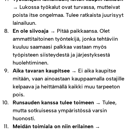
→ Lukossa työkalut ovat turvassa, mutteivat
poista itse ongelmaa. Tulee ratkaista juurisyyt
lainailuun.
En ole siivoaja
→ Pitää paikkaansa. Olet
ammattitaitoinen työntekijä, jonka tehtäviin
kuuluu saamaasi palkkaa vastaan myös
työpisteen siisteydestä ja järjestyksestä
huolehtiminen.
Aika tavaran kaupitsee
→ Ei aika kaupitse
mitään, vaan ainoastaan kauppaamalla ostajille
kelpaava ja heittämällä kaikki muu tarpeeton
pois.
Runsauden kanssa tulee toimeen
→ Tulee,
mutta sotkuisessa ympäristössä varsin
huonosti.
Meidän toimiala on niin erilainen
→