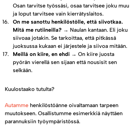
Osan tarvitse työssäsi, osaa tarvitsee joku muu
ja loput tarvitsee vain kierrätyslaitos.
On me sanottu henkilöstölle, että siivotkaa.
Mitä me rutiineilla? →
Naulan kantaan. Eli joku
siivoaa jotakin. Se tarkoittaa, että pitkässä
juoksussa kukaan ei järjestele ja siivoa mitään.
Meillä on kiire, en ehdi →
On kiire juosta
pyörän vierellä sen sijaan että nousisit sen
selkään.
Kuulostaako tutulta?
Autamme
henkilöstöänne oivaltamaan tarpeen
muutokseen. Osallistumme esimerkkiä näyttäen
parannuksiin työympäristössä.