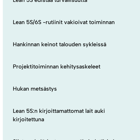
Lean 5S edistää turvallisuutta
Lean 5S/6S -rutiinit vakioivat toiminnan
Hankinnan keinot talouden sykleissä
Projektitoiminnan kehitysaskeleet
Hukan metsästys
Lean 5S:n kirjoittamattomat lait auki
kirjoitettuna