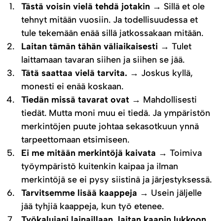
Tästä voisin vielä tehdä jotakin
→ Sillä et ole
tehnyt mitään vuosiin. Ja todellisuudessa et
tule tekemään enää sillä jatkossakaan mitään.
Laitan tämän tähän väliaikaisesti
→ Tulet
laittamaan tavaran siihen ja siihen se jää.
Tätä saattaa vielä tarvita.
→ Joskus kyllä,
monesti ei enää koskaan.
Tiedän missä tavarat ovat
→ Mahdollisesti
tiedät. Mutta moni muu ei tiedä. Ja ympäristön
merkintöjen puute johtaa sekasotkuun ynnä
tarpeettomaan etsimiseen.
Ei me mitään merkintöjä kaivata
→ Toimiva
työympäristö kuitenkin kaipaa ja ilman
merkintöjä se ei pysy siistinä ja järjestyksessä.
Tarvitsemme lisää kaappeja
→ Usein jäljelle
jää tyhjiä kaappeja, kun työ etenee.
Työkalujani lainaillaan, laitan kaapin lukkoon