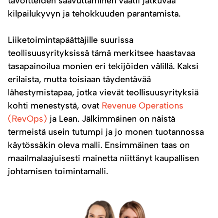
tavoitteiden saavuttaminen vaatii jatkuvaa
kilpailukyvyn ja tehokkuuden parantamista.
Liiketoimintapäättäjille suurissa
teollisuusyrityksissä tämä merkitsee haastavaa
tasapainoilua monien eri tekijöiden välillä. Kaksi
erilaista, mutta toisiaan täydentävää
lähestymistapaa, jotka vievät teollisuusyrityksiä
kohti menestystä, ovat
Revenue Operations
(RevOps)
ja Lean. Jälkimmäinen on näistä
termeistä usein tutumpi ja jo monen tuotannossa
käytössäkin oleva malli. Ensimmäinen taas on
maailmalaajuisesti mainetta niittänyt kaupallisen
johtamisen toimintamalli.