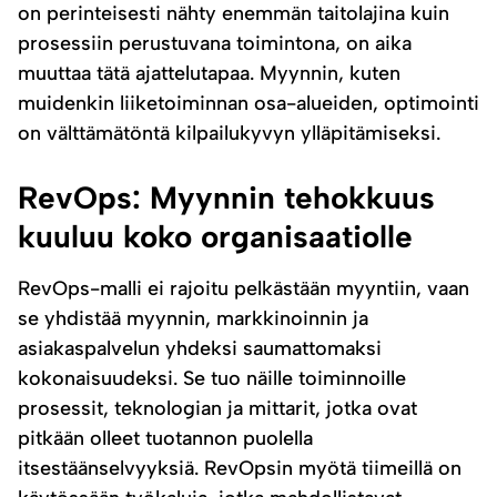
on perinteisesti nähty enemmän taitolajina kuin
prosessiin perustuvana toimintona, on aika
muuttaa tätä ajattelutapaa. Myynnin, kuten
muidenkin liiketoiminnan osa-alueiden, optimointi
on välttämätöntä kilpailukyvyn ylläpitämiseksi.
RevOps: Myynnin tehokkuus
kuuluu koko organisaatiolle
RevOps-malli ei rajoitu pelkästään myyntiin, vaan
se yhdistää myynnin, markkinoinnin ja
asiakaspalvelun yhdeksi saumattomaksi
kokonaisuudeksi. Se tuo näille toiminnoille
prosessit, teknologian ja mittarit, jotka ovat
pitkään olleet tuotannon puolella
itsestäänselvyyksiä. RevOpsin myötä tiimeillä on