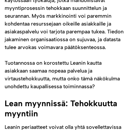
käytössään työkaluja, jotka mahdollistavat
myyntiprosessin tehokkaan suunnittelun ja
seurannan. Myös markkinointi voi paremmin
kohdentaa resurssejaan oikeille asiakkaille ja
asiakaspalvelu voi tarjota parempaa tukea. Tiedon
jakaminen organisaatiossa on sujuvaa, ja datasta
tulee arvokas voimavara päätöksenteossa.
Tuotannossa on korostettu Leanin kautta
asiakkaan saamaa nopeaa palvelua ja
virtaustehokkuutta, mutta onko tämä näkökulma
unohdettu kaupallisessa toiminnassa?
Lean myynnissä: Tehokkuutta
myyntiin
Leanin periaatteet voivat olla yhtä sovellettavissa