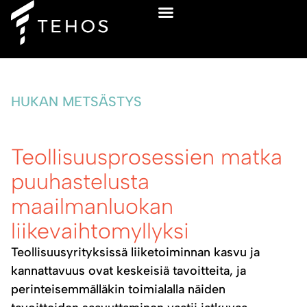
Ilmainen sparraus
HUKAN METSÄSTYS
Teollisuusprosessien matka
puuhastelusta
maailmanluokan
liikevaihtomyllyksi
Teollisuusyrityksissä liiketoiminnan kasvu ja
kannattavuus ovat keskeisiä tavoitteita, ja
perinteisemmälläkin toimialalla näiden