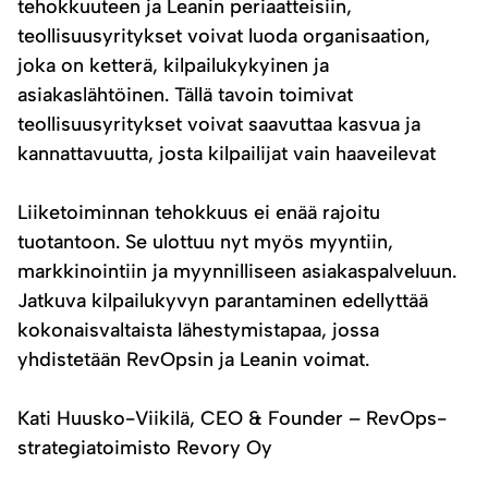
tehokkuuteen ja Leanin periaatteisiin,
teollisuusyritykset voivat luoda organisaation,
joka on ketterä, kilpailukykyinen ja
asiakaslähtöinen. Tällä tavoin toimivat
teollisuusyritykset voivat saavuttaa kasvua ja
kannattavuutta, josta kilpailijat vain haaveilevat
Liiketoiminnan tehokkuus ei enää rajoitu
tuotantoon. Se ulottuu nyt myös myyntiin,
markkinointiin ja myynnilliseen asiakaspalveluun.
Jatkuva kilpailukyvyn parantaminen edellyttää
kokonaisvaltaista lähestymistapaa, jossa
yhdistetään RevOpsin ja Leanin voimat.
Kati Huusko-Viikilä, CEO & Founder – RevOps-
strategiatoimisto Revory Oy