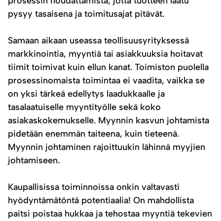
prosessin noudattamista, jotta tuotteen laatu
pysyy tasaisena ja toimitusajat pitävät.
Samaan aikaan useassa teollisuusyrityksessä
markkinointia, myyntiä tai asiakkuuksia hoitavat
tiimit toimivat kuin ellun kanat. Toimiston puolella
prosessinomaista toimintaa ei vaadita, vaikka se
on yksi tärkeä edellytys laadukkaalle ja
tasalaatuiselle myyntityölle sekä koko
asiakaskokemukselle. Myynnin kasvun johtamista
pidetään enemmän taiteena, kuin tieteenä.
Myynnin johtaminen rajoittuukin lähinnä myyjien
johtamiseen.
Kaupallisissa toiminnoissa onkin valtavasti
hyödyntämätöntä potentiaalia! On mahdollista
paitsi poistaa hukkaa ja tehostaa myyntiä tekevien