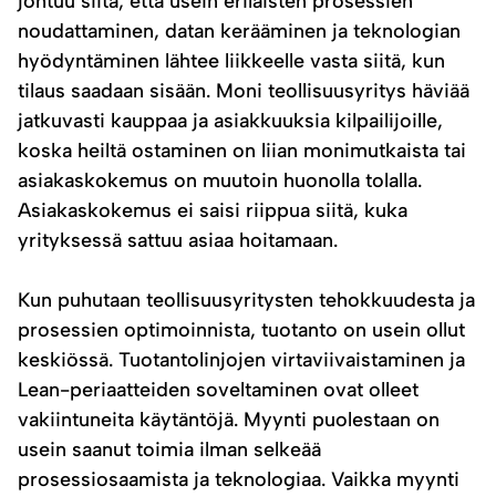
johtuu siitä, että usein erilaisten prosessien
noudattaminen, datan kerääminen ja teknologian
hyödyntäminen lähtee liikkeelle vasta siitä, kun
tilaus saadaan sisään. Moni teollisuusyritys häviää
jatkuvasti kauppaa ja asiakkuuksia kilpailijoille,
koska heiltä ostaminen on liian monimutkaista tai
asiakaskokemus on muutoin huonolla tolalla.
Asiakaskokemus ei saisi riippua siitä, kuka
yrityksessä sattuu asiaa hoitamaan.
Kun puhutaan teollisuusyritysten tehokkuudesta ja
prosessien optimoinnista, tuotanto on usein ollut
keskiössä. Tuotantolinjojen virtaviivaistaminen ja
Lean-periaatteiden soveltaminen ovat olleet
vakiintuneita käytäntöjä. Myynti puolestaan on
usein saanut toimia ilman selkeää
prosessiosaamista ja teknologiaa. Vaikka myynti