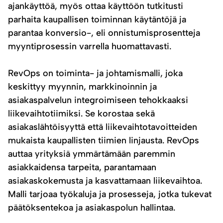
ajankäyttöä, myös ottaa käyttöön tutkitusti
parhaita kaupallisen toiminnan käytäntöjä ja
parantaa konversio-, eli onnistumisprosentteja
myyntiprosessin varrella huomattavasti.
RevOps on toiminta- ja johtamismalli, joka
keskittyy myynnin, markkinoinnin ja
asiakaspalvelun integroimiseen tehokkaaksi
liikevaihtotiimiksi. Se korostaa sekä
asiakaslähtöisyyttä että liikevaihtotavoitteiden
mukaista kaupallisten tiimien linjausta. RevOps
auttaa yrityksiä ymmärtämään paremmin
asiakkaidensa tarpeita, parantamaan
asiakaskokemusta ja kasvattamaan liikevaihtoa.
Malli tarjoaa työkaluja ja prosesseja, jotka tukevat
päätöksentekoa ja asiakaspolun hallintaa.