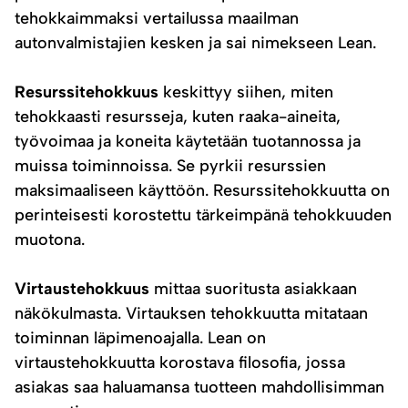
tehokkaimmaksi vertailussa maailman
autonvalmistajien kesken ja sai nimekseen Lean.
Resurssitehokkuus
keskittyy siihen, miten
tehokkaasti resursseja, kuten raaka-aineita,
työvoimaa ja koneita käytetään tuotannossa ja
muissa toiminnoissa. Se pyrkii resurssien
maksimaaliseen käyttöön. Resurssitehokkuutta on
perinteisesti korostettu tärkeimpänä tehokkuuden
muotona.
Virtaustehokkuus
mittaa suoritusta asiakkaan
näkökulmasta. Virtauksen tehokkuutta mitataan
toiminnan läpimenoajalla. Lean on
virtaustehokkuutta korostava filosofia, jossa
asiakas saa haluamansa tuotteen mahdollisimman