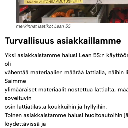
merkinnät laatikot Lean 5S
Turvallisuus asiakkaillamme
Yksi asiakkaistamme halusi Lean 5S:n käyttöön e
oli
vähentää materiaalien määrää lattialla, näihin 
Saimme
ylimääräiset materiaalit nostettua lattialta, mää
soveltuvin
osin lattiatilasta koukkuihin ja hyllyihin.
Toinen asiakkaistamme halusi huoltoautoihin jär
löydettävissä ja