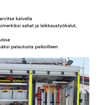
rvitse kaivella
simerkiksi sahat ja leikkaustyökalut,
uissa
äksi palautusta paikoilleen