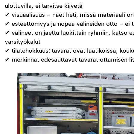
ulottuvilla, ei tarvitse kiivetä
✔ visuaalisuus – näet heti, missä materiaali on
✔ esteettömyys ja nopea välineiden otto – ei ta
✔ välineet on jaettu luokittain ryhmiin, katso e
varsityökalut
✔ tilatehokkuus: tavarat ovat laatikoissa, kouk
✔ merkinnät edesauttavat tavarat ottamisen lis