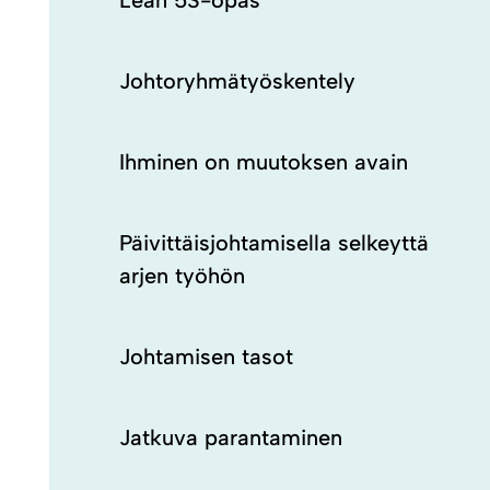
Lean 5S-opas
Johtoryhmätyöskentely
Ihminen on muutoksen avain
Päivittäisjohtamisella selkeyttä
arjen työhön
Johtamisen tasot
Jatkuva parantaminen