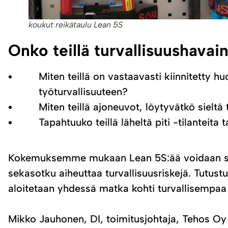
koukut reikätaulu Lean 5S
Onko teillä turvallisuushavain
Miten teillä on vastaavasti kiinnitetty 
työturvallisuuteen?
Miten teillä ajoneuvot, löytyvätkö sieltä 
Tapahtuuko teillä läheltä piti -tilanteita
Kokemuksemme mukaan Lean 5S:ää voidaan sove
sekasotku aiheuttaa turvallisuusriskejä. Tutus
aloitetaan yhdessä matka kohti turvallisempaa 
Mikko Jauhonen, DI, toimitusjohtaja, Tehos Oy