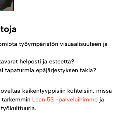
toja
huomiota työympäristön visuaalisuuteen ja
tavarat helposti ja esteettä?
 tai tapaturmia epäjärjestyksen takia?
ltaa kaikentyyppisiin kohteisiin, missä
tu tarkemmin
Lean 5S -palveluihimme
ja
työkulttuuria.