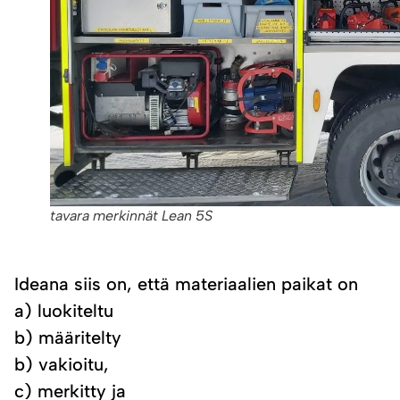
tavara merkinnät Lean 5S
Ideana siis on, että materiaalien paikat on
a) luokiteltu
b) määritelty
b) vakioitu,
c) merkitty ja