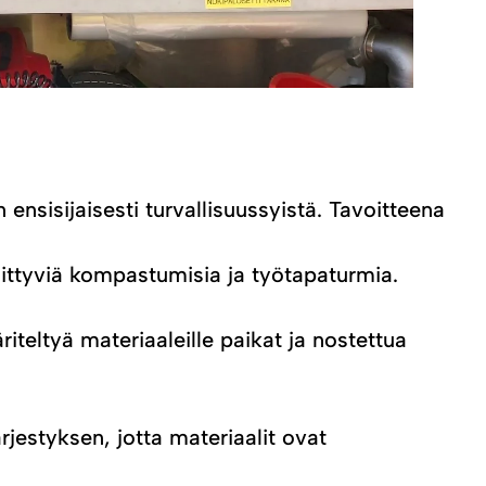
nsisijaisesti turvallisuussyistä. Tavoitteena
liittyviä kompastumisia ja työtapaturmia.
riteltyä materiaaleille paikat ja nostettua
jestyksen, jotta materiaalit ovat