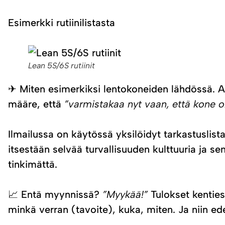
Esimerkki rutiinilistasta
Lean 5S/6S rutiinit
✈ Miten esimerkiksi lentokoneiden lähdössä. Ann
määre, että
”varmistakaa nyt vaan, että kone 
Ilmailussa on käytössä yksilöidyt tarkastuslista
itsestään selvää turvallisuuden kulttuuria ja s
tinkimättä.
📈 Entä myynnissä?
”Myykää!”
Tulokset kenties
minkä verran (tavoite), kuka, miten. Ja niin ede