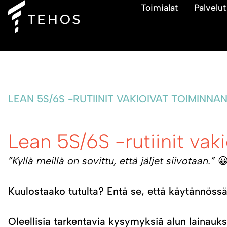
Toimialat
Palvelut
LEAN 5S/6S -RUTIINIT VAKIOIVAT TOIMINNA
Lean 5S/6S -rutiinit vak
”Kyllä meillä on sovittu, että jäljet siivotaan.”

Kuulostaako tutulta? Entä se, että käytännössä 
Oleellisia tarkentavia kysymyksiä alun lainauk