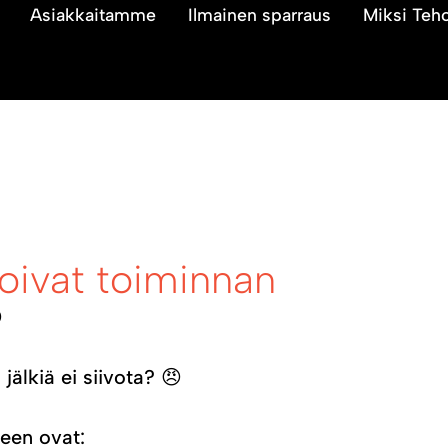
Asiakkaitamme
Ilmainen sparraus
Miksi Teh
N
ioivat toiminnan

jälkiä ei siivota? 😠
seen ovat: