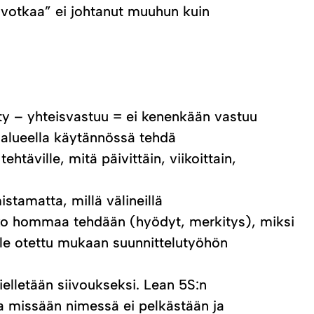
ivotkaa” ei johtanut muuhun kuin
elty – yhteisvastuu = ei kenenkään vastuu
e alueella käytännössä tehdä
ehtäville, mitä päivittäin, viikoittain,
stamatta, millä välineillä
koko hommaa tehdään (hyödyt, merkitys), miksi
i ole otettu mukaan suunnittelutyöhön
elletään siivoukseksi. Lean 5S:n
 missään nimessä ei pelkästään ja