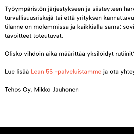
Työympäristön järjestykseen ja siisteyteen harv
turvallisuusriskejä tai että yrityksen kannatt
tilanne on molemmissa ja kaikkialla sama: sovitu
tavoitteet toteutuvat.
Olisko vihdoin aika määrittää yksilöidyt rutiinit
Lue lisää
Lean 5S -palveluistamme
ja ota yhtey
Tehos Oy, Mikko Jauhonen