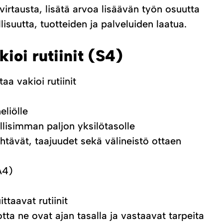
irtausta, lisätä arvoa lisäävän työn osuutta
isuutta, tuotteiden ja palveluiden laatua.
kioi rutiinit (S4)
aa vakioi rutiinit
eliölle
llisimman paljon yksilötasolle
htävät, taajuudet sekä välineistö ottaen
 A4)
ittaavat rutiinit
otta ne ovat ajan tasalla ja vastaavat tarpeita