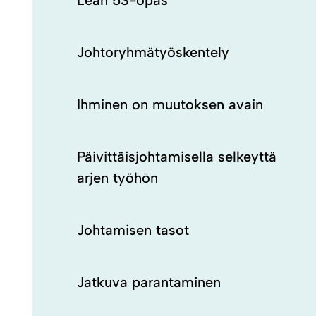
Lean 5S-opas
Johtoryhmätyöskentely
Ihminen on muutoksen avain
Päivittäisjohtamisella selkeyttä
arjen työhön
Johtamisen tasot
Jatkuva parantaminen