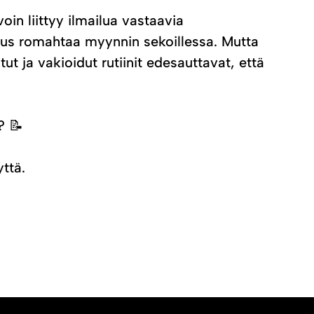
oin liittyy ilmailua vastaavia
avuus romahtaa myynnin sekoillessa. Mutta
t ja vakioidut rutiinit edesauttavat, että
? 📝
ttä.