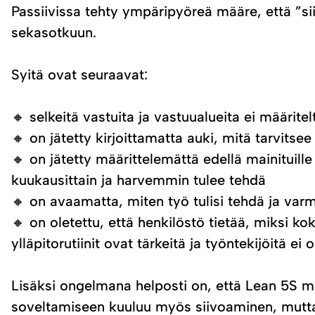
Passiivissa tehty ympäripyöreä määre, että ”si
sekasotkuun.
Syitä ovat seuraavat:
🔸 selkeitä vastuita ja vastuualueita ei määrit
🔸 on jätetty kirjoittamatta auki, mitä tarvitse
🔸 on jätetty määrittelemättä edellä mainituille t
kuukausittain ja harvemmin tulee tehdä
🔸 on avaamatta, miten työ tulisi tehdä ja varmi
🔸 on oletettu, että henkilöstö tietää, miksi 
ylläpitorutiinit ovat tärkeitä ja työntekijöitä e
Lisäksi ongelmana helposti on, että Lean 5S mi
soveltamiseen kuuluu myös siivoaminen, mutta