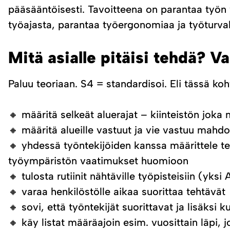
pääsääntöisesti. Tavoitteena on parantaa työn v
työajasta, parantaa työergonomiaa ja työturvall
Mitä asialle pitäisi tehdä? Va
Paluu teoriaan. S4 = standardisoi. Eli tässä koht
🔸 määritä selkeät aluerajat – kiinteistön joka n
🔸 määritä alueille vastuut ja vie vastuu mahdo
🔸 yhdessä työntekijöiden kanssa määrittele te
työympäristön vaatimukset huomioon
🔸 tulosta rutiinit nähtäville työpisteisiin (yksi
🔸 varaa henkilöstölle aikaa suorittaa tehtävät
🔸 sovi, että työntekijät suorittavat ja lisäksi ku
🔸 käy listat määräajoin esim. vuosittain läpi, j