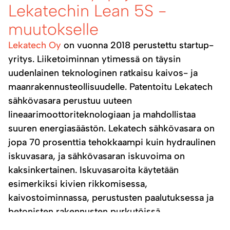
Lekatechin Lean 5S -
muutokselle
Lekatech Oy
on vuonna 2018 perustettu startup-
yritys. Liiketoiminnan ytimessä on täysin
uudenlainen teknologinen ratkaisu kaivos- ja
maanrakennusteollisuudelle. Patentoitu Lekatech
sähkövasara perustuu uuteen
lineaarimoottoriteknologiaan ja mahdollistaa
suuren energiasäästön. Lekatech sähkövasara on
jopa 70 prosenttia tehokkaampi kuin hydraulinen
iskuvasara, ja sähkövasaran iskuvoima on
kaksinkertainen. Iskuvasaroita käytetään
esimerkiksi kivien rikkomisessa,
kaivostoiminnassa, perustusten paalutuksessa ja
betonisten rakennusten purkutöissä.