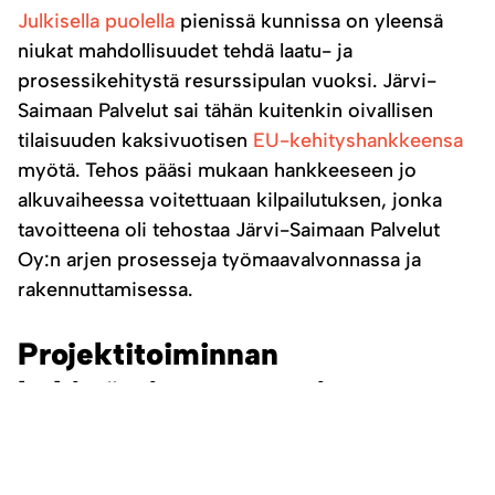
Julkisella puolella
pienissä kunnissa on yleensä
niukat mahdollisuudet tehdä laatu- ja
prosessikehitystä resurssipulan vuoksi. Järvi-
Saimaan Palvelut sai tähän kuitenkin oivallisen
tilaisuuden kaksivuotisen
EU-kehityshankkeensa
myötä. Tehos pääsi mukaan hankkeeseen jo
alkuvaiheessa voitettuaan kilpailutuksen, jonka
tavoitteena oli tehostaa Järvi-Saimaan Palvelut
Oy:n arjen prosesseja työmaavalvonnassa ja
rakennuttamisessa.
Projektitoiminnan
kehittäminen paransi
hanketietojen läpinäkyvyyttä ja
tiedostojen löydettävyyttä