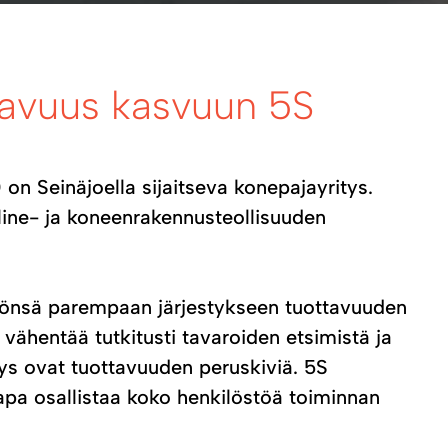
avuus kasvuun 5S
) on Seinäjoella sijaitseva konepajayritys.
äline- ja koneenrakennusteollisuuden
önsä parempaan järjestykseen tuottavuuden
vähentää tutkitusti tavaroiden etsimistä ja
stys ovat tuottavuuden peruskiviä. 5S
pa osallistaa koko henkilöstöä toiminnan