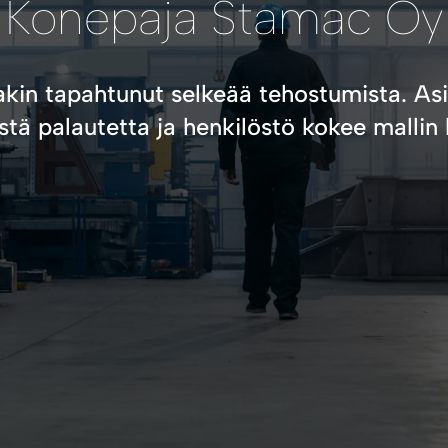
Konepaja Stamac Oy
lakin tapahtunut selkeää tehostumista. As
tä palautetta ja henkilöstö kokee mallin