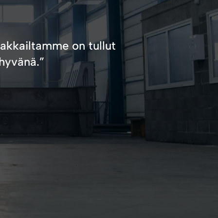
iakkailtamme on tullut
 hyvänä.”