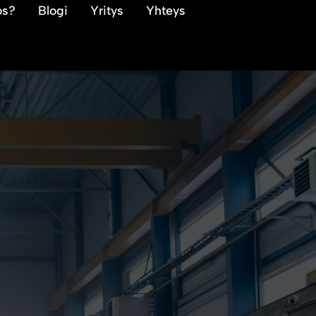
os?
Blogi
Yritys
Yhteys