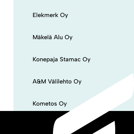
Elekmerk Oy
Mäkelä Alu Oy
Konepaja Stamac Oy
A&M Välilehto Oy
Kometos Oy
Ojala-Yhtymä Oy