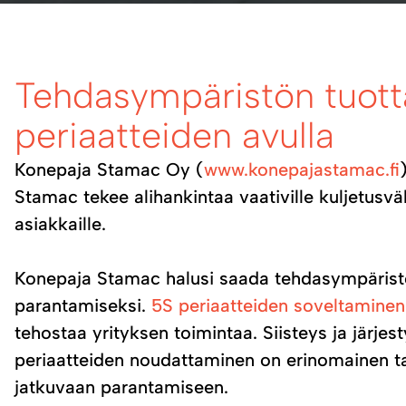
Tehdasympäristön tuott
periaatteiden avulla
Konepaja Stamac Oy (
www.konepajastamac.fi
Stamac tekee alihankintaa vaativille kuljetusv
asiakkaille.
Konepaja Stamac halusi saada tehdasympärist
parantamiseksi.
5S periaatteiden soveltaminen
tehostaa yrityksen toimintaa. Siisteys ja järje
periaatteiden noudattaminen on erinomainen ta
jatkuvaan parantamiseen.