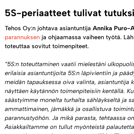
5S-periaatteet tulivat tutuks
Tehos Oy:n johtava asiantuntija
Annika Puro-
parannuksen
ja ohjaamassa vaiheen työtä. Lähip
toteuttaa sovitut toimenpiteet.
”5S:n toteuttaminen vaatii mielestäni ulkopuol
erilaisia asiantuntijoita 5S:n läpivientiin ja p
meidän tapauksessa oiva valinta, asiantuntija k
näyttäen käytännön toimenpiteisiin kentällä. 
säästyimme monelta turhalta sähläykseltä ja sa
ammattimainen, jämäkkä ja osallistuva toimint
parannustyöhön. Ja mikä parasta, tehtaassa on
Asiakkailtamme on tullut myönteistä palautetta