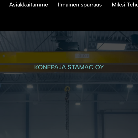
Asiakkaitamme
Ilmainen sparraus
Miksi Teh
KONEPAJA STAMAC OY