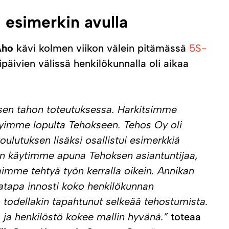
i esimerkin avulla
Aho
kävi kolmen viikon välein pitämässä
5S-
äivien välissä henkilökunnalla oli aikaa
isen tahon toteutuksessa. Harkitsimme
äädyimme lopulta Tehokseen. Tehos Oy oli
oulutuksen lisäksi osallistui esimerkkiä
Kun käytimme apuna Tehoksen asiantuntijaa,
imme tehtyä työn kerralla oikein. Annikan
atapa innosti koko henkilökunnan
 todellakin tapahtunut selkeää tehostumista.
 ja henkilöstö kokee mallin hyvänä.”
toteaa