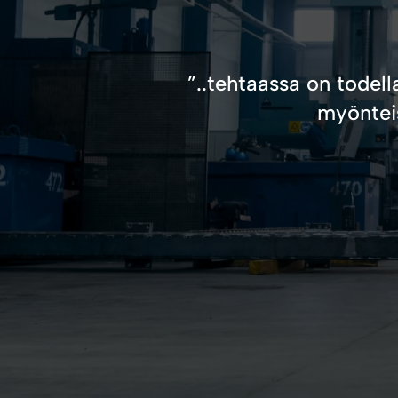
”..tehtaassa on todel
myönteis