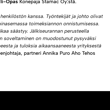
Yli-Opas
Konepaja Stamac Oy:stä.
enkilöstön kanssa. Työntekijät ja johto olivat
avainasemassa toimeksiannon onnistumisessa.
aikaa säästyy. Jälkiseurannan perusteella
S:n soveltaminen on muodostunut pysyväksi
eesta ja tuloksia aikaansaaneesta yrityksestä
heenjohtaja, partneri Annika Puro Aho Tehos