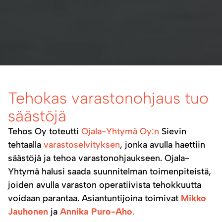
Tehokas varastonohjaus tuo
säästöjä
Tehos Oy toteutti
Ojala-Yhtymä Oy:n
Sievin
tehtaalla
varastoselvityksen
, jonka avulla haettiin
säästöjä ja tehoa varastonohjaukseen. Ojala-
Yhtymä halusi saada suunnitelman toimenpiteistä,
joiden avulla varaston operatiivista tehokkuutta
voidaan parantaa. Asiantuntijoina toimivat
Mikko
Jauhonen
ja
Annika Puro-Aho
.