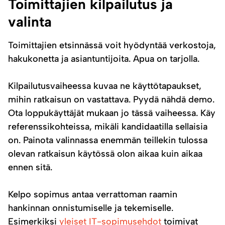
Toimittajien kilpailutus ja
valinta
Toimittajien etsinnässä voit hyödyntää verkostoja,
hakukonetta ja asiantuntijoita. Apua on tarjolla.
Kilpailutusvaiheessa kuvaa ne käyttötapaukset,
mihin ratkaisun on vastattava. Pyydä nähdä demo.
Ota loppukäyttäjät mukaan jo tässä vaiheessa. Käy
referenssikohteissa, mikäli kandidaatilla sellaisia
on. Painota valinnassa enemmän teillekin tulossa
olevan ratkaisun käytössä olon aikaa kuin aikaa
ennen sitä.
Kelpo sopimus antaa verrattoman raamin
hankinnan onnistumiselle ja tekemiselle.
Esimerkiksi
yleiset IT-sopimusehdot
toimivat